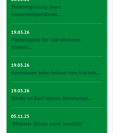
Staatsregierung muss
Denkmaleigentümer…
19.03.26
Pilotprojekte für Sakralbauten
fördern…
19.03.26
Kommunen beim Ankauf von Kirchen…
19.03.26
Kirche im Dorf lassen, Kommunen…
05.11.25
"Minister Blume muss handeln"