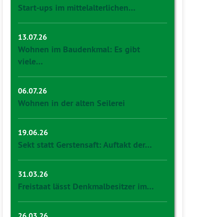
Start-ups im mittelalterlichen…
13.07.26
Wohnen im Baudenkmal: Es gibt
viele…
06.07.26
Wohnen in der alten Seilerei
19.06.26
Sekt statt Gerstensaft: Auftakt der…
31.03.26
Freistaat lässt Denkmalbesitzer im…
26.03.26