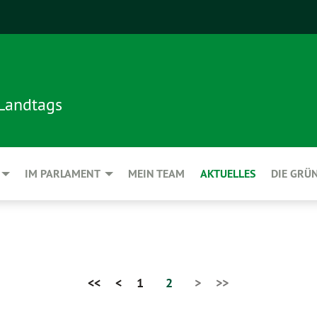
 Landtags
IM PARLAMENT
MEIN TEAM
AKTUELLES
DIE GRÜ
<<
<
1
2
>
>>