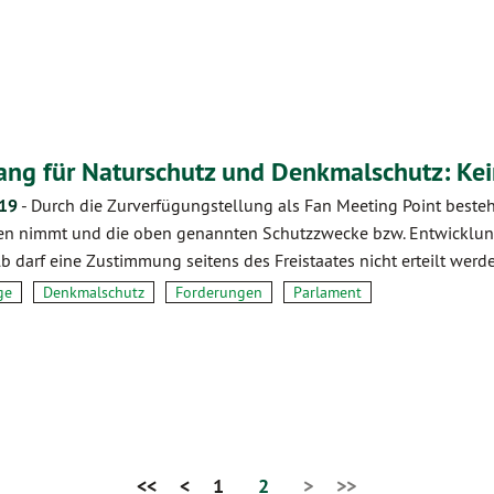
ang für Naturschutz und Denkmalschutz: Ke
.19
-
Durch die Zurverfügungstellung als Fan Meeting Point besteht
n nimmt und die oben genannten Schutzzwecke bzw. Entwicklungs
b darf eine Zustimmung seitens des Freistaates nicht erteilt werd
ge
Denkmalschutz
Forderungen
Parlament
<<
<
1
2
>
>>