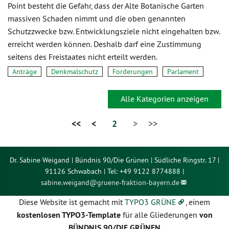
Point besteht die Gefahr, dass der Alte Botanische Garten
massiven Schaden nimmt und die oben genannten
Schutzzwecke bzw. Entwicklungsziele nicht eingehalten bzw.
erreicht werden können. Deshalb darf eine Zustimmung
seitens des Freistaates nicht erteilt werden.
Anträge
Denkmalschutz
Forderungen
Parlament
Alle Kategorien anzeigen
<<
<
2
>
>>
Dr. Sabine Weigand | Bündnis 90/Die Grünen | Südliche Ringstr. 17 |
91126 Schwabach | Tel: +49 9122 8774888 |
sabine.weigand@
gruene-fraktion-bayern.de
Diese Website ist gemacht mit
TYPO3 GRÜNE
, einem
kostenlosen TYPO3-Template
für alle Gliederungen
von
BÜNDNIS 90/DIE GRÜNEN