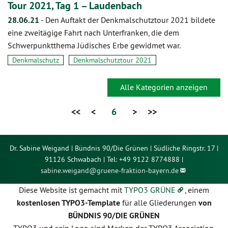
Tour 2021, Tag 1 – Laudenbach
28.06.21
-
Den Auftakt der Denkmalschutztour 2021 bildete
eine zweitägige Fahrt nach Unterfranken, die dem
Schwerpunktthema Jüdisches Erbe gewidmet war.
Denkmalschutz
Denkmalschutztour 2021
Alle Kategorien anzeigen
<<
<
6
>
>>
Dr. Sabine Weigand | Bündnis 90/Die Grünen | Südliche Ringstr. 17 |
91126 Schwabach | Tel: +49 9122 8774888 |
sabine.weigand@
gruene-fraktion-bayern.de
Diese Website ist gemacht mit
TYPO3 GRÜNE
, einem
kostenlosen TYPO3-Template
für alle Gliederungen
von
BÜNDNIS 90/DIE GRÜNEN