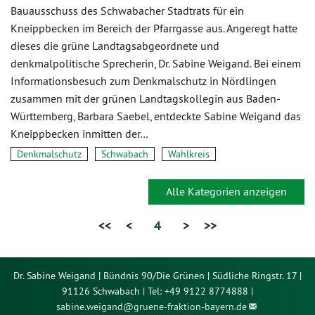
Bauausschuss des Schwabacher Stadtrats für ein
Kneippbecken im Bereich der Pfarrgasse aus. Angeregt hatte
dieses die grüne Landtagsabgeordnete und
denkmalpolitische Sprecherin, Dr. Sabine Weigand. Bei einem
Informationsbesuch zum Denkmalschutz in Nördlingen
zusammen mit der grünen Landtagskollegin aus Baden-
Württemberg, Barbara Saebel, entdeckte Sabine Weigand das
Kneippbecken inmitten der…
Denkmalschutz
Schwabach
Wahlkreis
Alle Kategorien anzeigen
<<
<
4
>
>>
Dr. Sabine Weigand | Bündnis 90/Die Grünen | Südliche Ringstr. 17 |
91126 Schwabach | Tel: +49 9122 8774888 |
sabine.weigand@
gruene-fraktion-bayern.de