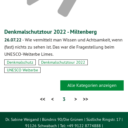
Denkmalschutztour 2022 - Miltenberg
26.07.22
-
Wie vermittelt man Wissen und Achtsamkeit, wenn
(fast) nichts zu sehen ist. Das war die Fragestellung beim
UNESCO-Welterbe Limes.
Denkmalschutz
Denkmalschutztour 2022
UNESCO Welterbe
Alle Kategorien anzeigen
<<
<
3
>
>>
Dr. Sabine Weigand | Bündnis 90/Die Grünen | Südliche Ringstr. 17 |
91126 Schwabach | Tel: +49 9122 8774888 |